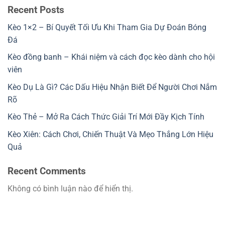
Recent Posts
Kèo 1×2 – Bí Quyết Tối Ưu Khi Tham Gia Dự Đoán Bóng
Đá
Kèo đồng banh – Khái niệm và cách đọc kèo dành cho hội
viên
Kèo Dụ Là Gì? Các Dấu Hiệu Nhận Biết Để Người Chơi Nắm
Rõ
Kèo Thẻ – Mở Ra Cách Thức Giải Trí Mới Đầy Kịch Tính
Kèo Xiên: Cách Chơi, Chiến Thuật Và Mẹo Thắng Lớn Hiệu
Quả
Recent Comments
Không có bình luận nào để hiển thị.