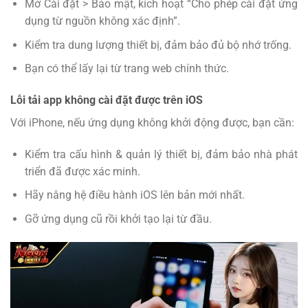
Mở Cài đặt > Bảo mật, kích hoạt “Cho phép cài đặt ứng
dụng từ nguồn không xác định”.
Kiểm tra dung lượng thiết bị, đảm bảo đủ bộ nhớ trống.
Bạn có thể lấy lại từ trang web chính thức.
Lỗi tải app không cài đặt được trên iOS
Với iPhone, nếu ứng dụng không khởi động được, bạn cần:
Kiểm tra cấu hình & quản lý thiết bị, đảm bảo nhà phát
triển đã được xác minh.
Hãy nâng hệ điều hành iOS lên bản mới nhất.
Gỡ ứng dụng cũ rồi khởi tạo lại từ đầu.