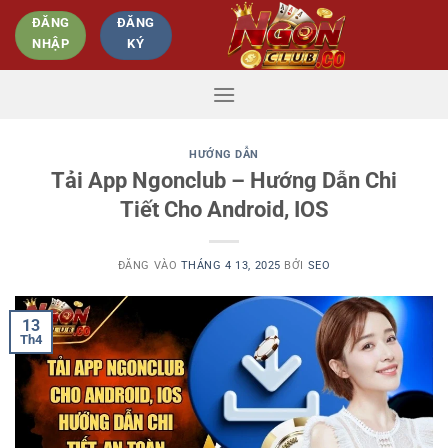
Bỏ
ĐĂNG
ĐĂNG
qua
NHẬP
KÝ
nội
dung
HƯỚNG DẪN
Tải App Ngonclub – Hướng Dẫn Chi
Tiết Cho Android, IOS
ĐĂNG VÀO
THÁNG 4 13, 2025
BỞI
SEO
13
Th4