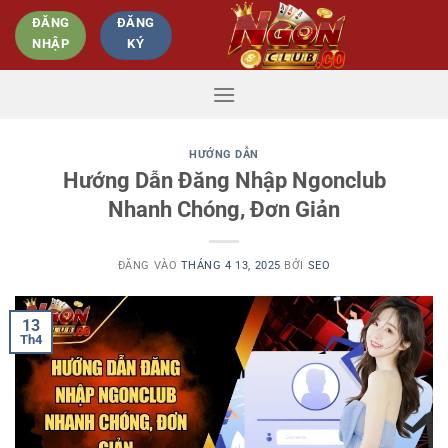
Bỏ
ĐĂNG
ĐĂNG
qua
NHẬP
KÝ
nội
dung
HƯỚNG DẪN
Hướng Dẫn Đăng Nhập Ngonclub
Nhanh Chóng, Đơn Giản
ĐĂNG VÀO
THÁNG 4 13, 2025
BỞI
SEO
13
Th4