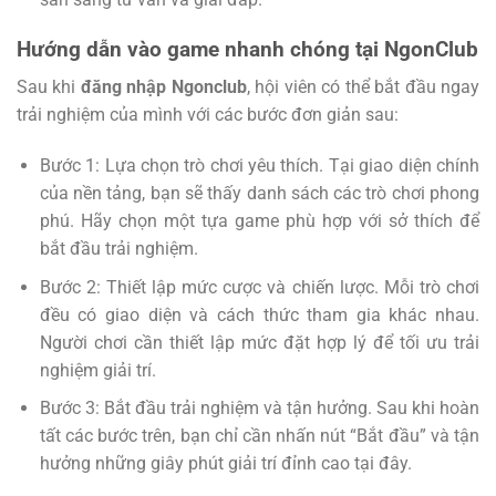
Hướng dẫn vào game nhanh chóng tại NgonClub
Sau khi
đăng nhập Ngonclub
, hội viên có thể bắt đầu ngay
trải nghiệm của mình với các bước đơn giản sau:
Bước 1: Lựa chọn trò chơi yêu thích. Tại giao diện chính
của nền tảng, bạn sẽ thấy danh sách các trò chơi phong
phú. Hãy chọn một tựa game phù hợp với sở thích để
bắt đầu trải nghiệm.
Bước 2: Thiết lập mức cược và chiến lược. Mỗi trò chơi
đều có giao diện và cách thức tham gia khác nhau.
Người chơi cần thiết lập mức đặt hợp lý để tối ưu trải
nghiệm giải trí.
Bước 3: Bắt đầu trải nghiệm và tận hưởng. Sau khi hoàn
tất các bước trên, bạn chỉ cần nhấn nút “Bắt đầu” và tận
hưởng những giây phút giải trí đỉnh cao tại đây.