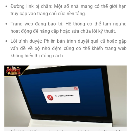
Đường link bị chặn: Một số nhà mạng có thể giới hạn
truy cập vào trang chủ của nền tảng.
Trang web đang bảo trì: Hệ thống có thể tạm ngưng
hoạt động để nâng cấp hoặc sửa chữa lỗi kỹ thuật.
Lỗi trình duyệt: Phiên bản trình duyệt quá cũ hoặc gặp
vấn đề về bộ nhớ đệm cũng có thể khiến trang web
không hiển thị đúng cách.