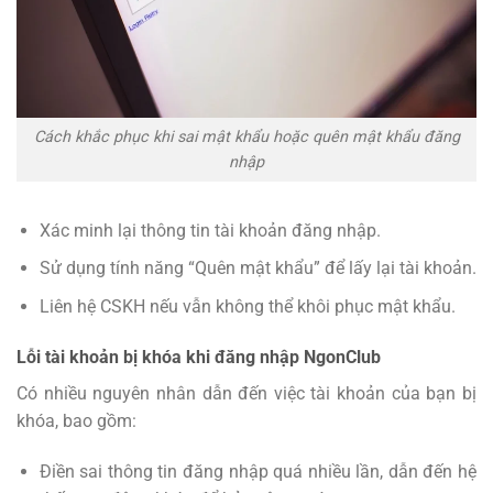
Cách khắc phục khi sai mật khẩu hoặc quên mật khẩu đăng
nhập
Xác minh lại thông tin tài khoản đăng nhập.
Sử dụng tính năng “Quên mật khẩu” để lấy lại tài khoản.
Liên hệ CSKH nếu vẫn không thể khôi phục mật khẩu.
Lỗi tài khoản bị khóa khi đăng nhập NgonClub
Có nhiều nguyên nhân dẫn đến việc tài khoản của bạn bị
khóa, bao gồm:
Điền sai thông tin đăng nhập quá nhiều lần, dẫn đến hệ