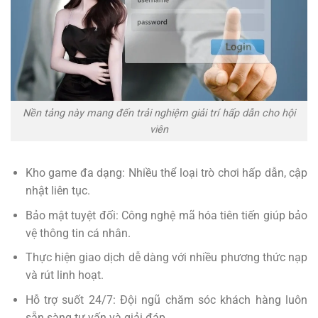
Nền tảng này mang đến trải nghiệm giải trí hấp dẫn cho hội
viên
Kho game đa dạng: Nhiều thể loại trò chơi hấp dẫn, cập
nhật liên tục.
Bảo mật tuyệt đối: Công nghệ mã hóa tiên tiến giúp bảo
vệ thông tin cá nhân.
Thực hiện giao dịch dễ dàng với nhiều phương thức nạp
và rút linh hoạt.
Hỗ trợ suốt 24/7: Đội ngũ chăm sóc khách hàng luôn
sẵn sàng tư vấn và giải đáp.