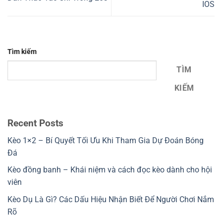
IOS
Tìm kiếm
TÌM
KIẾM
Recent Posts
Kèo 1×2 – Bí Quyết Tối Ưu Khi Tham Gia Dự Đoán Bóng
Đá
Kèo đồng banh – Khái niệm và cách đọc kèo dành cho hội
viên
Kèo Dụ Là Gì? Các Dấu Hiệu Nhận Biết Để Người Chơi Nắm
Rõ