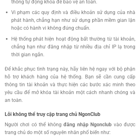
thống tự động khóa để bảo vệ an toàn.
Vi phạm các quy định và điều khoản sử dụng của nhà
phát hành, chẳng hạn như sử dụng phần mềm gian lận
hoặc có hành vi không đúng chuẩn.
Hệ thống phát hiện hoạt động bất thường từ tài khoản,
chẳng hạn như đăng nhập từ nhiều địa chỉ IP lạ trong
thời gian ngắn.
Để khắc phục tình trạng này, hãy liên hệ ngay với bộ phận
hỗ trợ khách hàng của hệ thống. Bạn sẽ cần cung cấp
thông tin tài khoản và thực hiện các bước xác minh theo
yêu cầu để mở khóa tài khoản một cách nhanh chóng và
an toàn.
Lỗi không thể truy cập trang chủ NgonClub
Người chơi có thể không
đăng nhập Ngonclub
vào được
trang chủ do một số nguyên nhân phổ biến như: