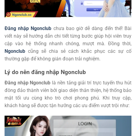
Đăng nhập Ngonclub
chưa bao giờ dễ dàng đến thế! Bài
viết này sẽ hướng dẫn chi tiết từng bước giúp hội viên truy
cập vào hệ thống nhanh chóng, mượt mà. Đồng thời,
Ngonclub
cũng sẽ chia sẻ cách khắc phục các sự cố
thường gặp để không gián đoạn trải nghiệm.
Lý do nên đăng nhập Ngonclub
Đăng nhập Ngonclub
là nền tảng giải trí trực tuyến thu hút
đông đảo thành viên bởi giao diện thân thiện, hệ thống bảo
mật tối ưu cùng kho trò chơi phong phú. Khi truy cập,
khách hàng sẽ được tận hưởng các ưu điểm vượt trội như: