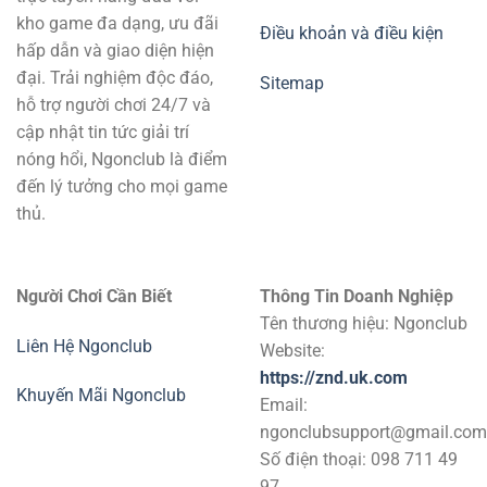
kho game đa dạng, ưu đãi
Điều khoản và điều kiện
hấp dẫn và giao diện hiện
đại. Trải nghiệm độc đáo,
Sitemap
hỗ trợ người chơi 24/7 và
cập nhật tin tức giải trí
nóng hổi, Ngonclub là điểm
đến lý tưởng cho mọi game
thủ.
Người Chơi Cần Biết
Thông Tin Doanh Nghiệp
Tên thương hiệu: Ngonclub
Liên Hệ Ngonclub
Website:
https://znd.uk.com
Khuyến Mãi Ngonclub
Email:
ngonclubsupport@gmail.com
Số điện thoại: 098 711 49
97