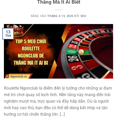
Thắng Mà Ít Ai Biết
ĐĂNG VÀO
THÁNG 4 13, 2025
BỞI
SEO
13
Th4
Roulette Ngonclub là điểm đến lý tưởng cho những ai đam
mê trò chơi quay số kịch tính. Nền tảng này mang đến trải
nghiệm mượt mà, trực quan và đầy hấp dẫn. Dù là người
mới hay cao thủ, bạn đều có thể dễ dàng bắt nhịp và tận
hưởng cơ hội chiến thắng lớn. […]