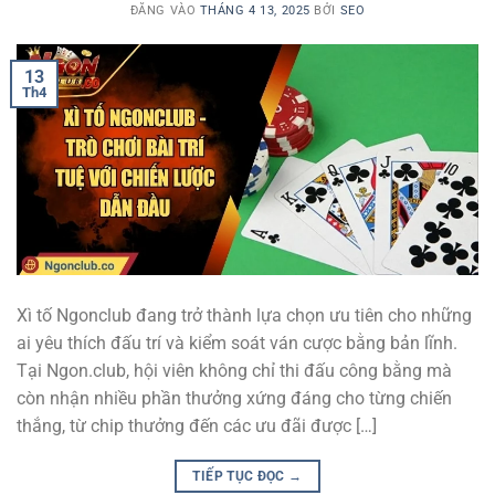
ĐĂNG VÀO
THÁNG 4 13, 2025
BỞI
SEO
13
Th4
Xì tố Ngonclub đang trở thành lựa chọn ưu tiên cho những
ai yêu thích đấu trí và kiểm soát ván cược bằng bản lĩnh.
Tại Ngon.club, hội viên không chỉ thi đấu công bằng mà
còn nhận nhiều phần thưởng xứng đáng cho từng chiến
thắng, từ chip thưởng đến các ưu đãi được […]
TIẾP TỤC ĐỌC
→