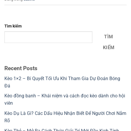
Tìm kiếm
TÌM
KIẾM
Recent Posts
Kèo 1×2 – Bí Quyết Tối Ưu Khi Tham Gia Dự Đoán Bóng
Đá
Kèo đồng banh – Khái niệm và cách đọc kèo dành cho hội
viên
Kèo Dụ Là Gì? Các Dấu Hiệu Nhận Biết Để Người Chơi Nắm
Rõ
Kèo Thẻ – Mở Ra Cách Thức Giải Trí Mới Đầy Kịch Tính