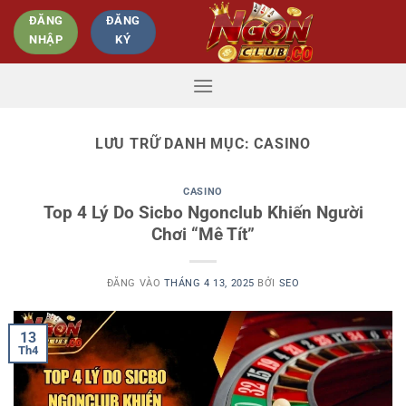
Bỏ
ĐĂNG
ĐĂNG
qua
NHẬP
KÝ
nội
dung
LƯU TRỮ DANH MỤC:
CASINO
CASINO
Top 4 Lý Do Sicbo Ngonclub Khiến Người
Chơi “Mê Tít”
ĐĂNG VÀO
THÁNG 4 13, 2025
BỞI
SEO
13
Th4