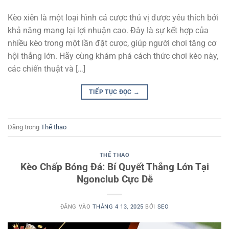
Kèo xiên là một loại hình cá cược thú vị được yêu thích bởi
khả năng mang lại lợi nhuận cao. Đây là sự kết hợp của
nhiều kèo trong một lần đặt cược, giúp người chơi tăng cơ
hội thắng lớn. Hãy cùng khám phá cách thức chơi kèo này,
các chiến thuật và […]
TIẾP TỤC ĐỌC
→
Đăng trong
Thể thao
THỂ THAO
Kèo Chấp Bóng Đá: Bí Quyết Thắng Lớn Tại
Ngonclub Cực Dễ
ĐĂNG VÀO
THÁNG 4 13, 2025
BỞI
SEO