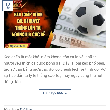
13
Th4
Kèo chấp là một khái niệm không còn xa lạ với những
người yêu thích cá cược bóng đá. Đây là loại kèo phổ biến,
tạo sự cân bằng giữa các đội có chênh lệch về trình độ. Với
sự hấp dẫn từ tỷ lệ thắng cao, loại này ngày càng thu hút
đông đảo […]
TIẾP TỤC ĐỌC
→
Đăng trong
Thể thao