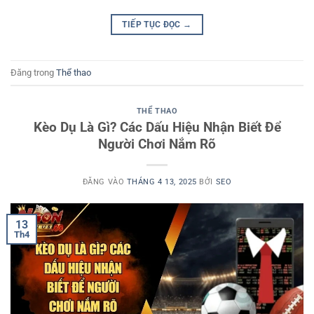
TIẾP TỤC ĐỌC
→
Đăng trong
Thể thao
THỂ THAO
Kèo Dụ Là Gì? Các Dấu Hiệu Nhận Biết Để
Người Chơi Nắm Rõ
ĐĂNG VÀO
THÁNG 4 13, 2025
BỞI
SEO
13
Th4