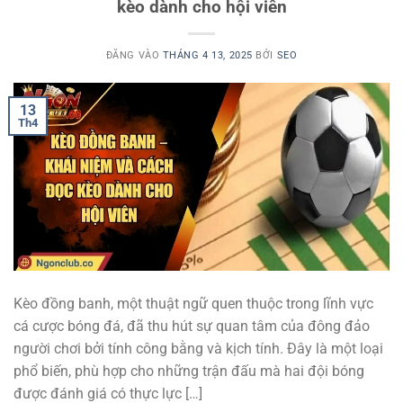
kèo dành cho hội viên
ĐĂNG VÀO
THÁNG 4 13, 2025
BỞI
SEO
13
Th4
Kèo đồng banh, một thuật ngữ quen thuộc trong lĩnh vực
cá cược bóng đá, đã thu hút sự quan tâm của đông đảo
người chơi bởi tính công bằng và kịch tính. Đây là một loại
phổ biến, phù hợp cho những trận đấu mà hai đội bóng
được đánh giá có thực lực […]