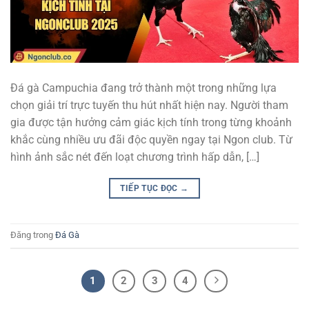
Đá gà Campuchia đang trở thành một trong những lựa
chọn giải trí trực tuyến thu hút nhất hiện nay. Người tham
gia được tận hưởng cảm giác kịch tính trong từng khoảnh
khắc cùng nhiều ưu đãi độc quyền ngay tại Ngon club. Từ
hình ảnh sắc nét đến loạt chương trình hấp dẫn, […]
TIẾP TỤC ĐỌC
→
Đăng trong
Đá Gà
1
2
3
4