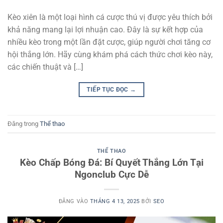
Kèo xiên là một loại hình cá cược thú vị được yêu thích bởi
khả năng mang lại lợi nhuận cao. Đây là sự kết hợp của
nhiều kèo trong một lần đặt cược, giúp người chơi tăng cơ
hội thắng lớn. Hãy cùng khám phá cách thức chơi kèo này,
các chiến thuật và […]
TIẾP TỤC ĐỌC
→
Đăng trong
Thể thao
THỂ THAO
Kèo Chấp Bóng Đá: Bí Quyết Thắng Lớn Tại
Ngonclub Cực Dễ
ĐĂNG VÀO
THÁNG 4 13, 2025
BỞI
SEO