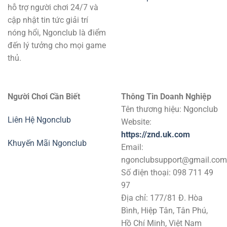
hỗ trợ người chơi 24/7 và
cập nhật tin tức giải trí
nóng hổi, Ngonclub là điểm
đến lý tưởng cho mọi game
thủ.
Người Chơi Cần Biết
Thông Tin Doanh Nghiệp
Tên thương hiệu: Ngonclub
Liên Hệ Ngonclub
Website:
https://znd.uk.com
Khuyến Mãi Ngonclub
Email:
ngonclubsupport@gmail.com
Số điện thoại: 098 711 49
97
Địa chỉ: 177/81 Đ. Hòa
Bình, Hiệp Tân, Tân Phú,
Hồ Chí Minh, Việt Nam