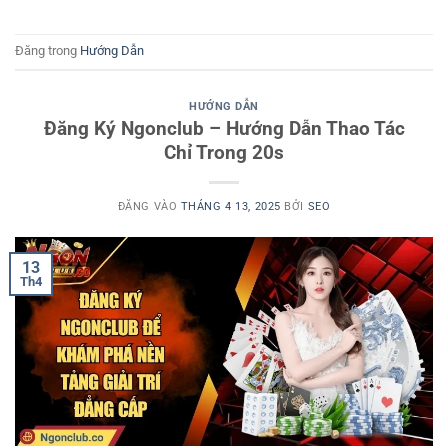
Đăng trong
Hướng Dẫn
HƯỚNG DẪN
Đăng Ký Ngonclub – Hướng Dẫn Thao Tác
Chỉ Trong 20s
ĐĂNG VÀO
THÁNG 4 13, 2025
BỞI
SEO
13
Th4