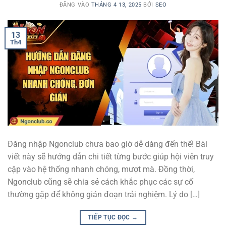
ĐĂNG VÀO
THÁNG 4 13, 2025
BỞI
SEO
13
Th4
Đăng nhập Ngonclub chưa bao giờ dễ dàng đến thế! Bài
viết này sẽ hướng dẫn chi tiết từng bước giúp hội viên truy
cập vào hệ thống nhanh chóng, mượt mà. Đồng thời,
Ngonclub cũng sẽ chia sẻ cách khắc phục các sự cố
thường gặp để không gián đoạn trải nghiệm. Lý do […]
TIẾP TỤC ĐỌC
→