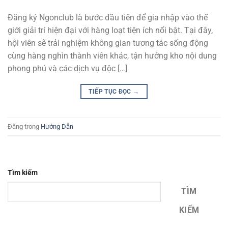
Đăng ký Ngonclub là bước đầu tiên để gia nhập vào thế
giới giải trí hiện đại với hàng loạt tiện ích nổi bật. Tại đây,
hội viên sẽ trải nghiệm không gian tương tác sống động
cùng hàng nghìn thành viên khác, tận hưởng kho nội dung
phong phú và các dịch vụ độc […]
TIẾP TỤC ĐỌC
→
Đăng trong
Hướng Dẫn
Tìm kiếm
TÌM
KIẾM