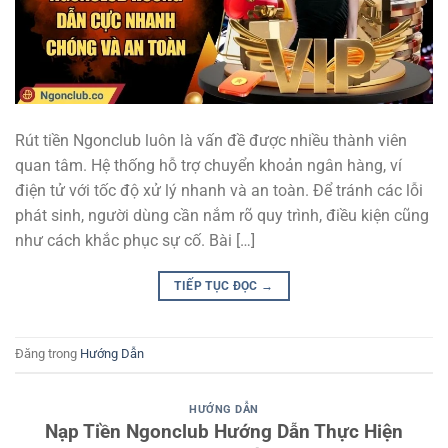
Rút tiền Ngonclub luôn là vấn đề được nhiều thành viên
quan tâm. Hệ thống hỗ trợ chuyển khoản ngân hàng, ví
điện tử với tốc độ xử lý nhanh và an toàn. Để tránh các lỗi
phát sinh, người dùng cần nắm rõ quy trình, điều kiện cũng
như cách khắc phục sự cố. Bài […]
TIẾP TỤC ĐỌC
→
Đăng trong
Hướng Dẫn
HƯỚNG DẪN
Nạp Tiền Ngonclub Hướng Dẫn Thực Hiện