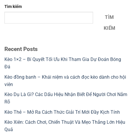
Tìm kiếm
TÌM
KIẾM
Recent Posts
Kèo 1×2 – Bí Quyết Tối Ưu Khi Tham Gia Dự Đoán Bóng
Đá
Kèo đồng banh – Khái niệm và cách đọc kèo dành cho hội
viên
Kèo Dụ Là Gì? Các Dấu Hiệu Nhận Biết Để Người Chơi Nắm
Rõ
Kèo Thẻ – Mở Ra Cách Thức Giải Trí Mới Đầy Kịch Tính
Kèo Xiên: Cách Chơi, Chiến Thuật Và Mẹo Thắng Lớn Hiệu
Quả