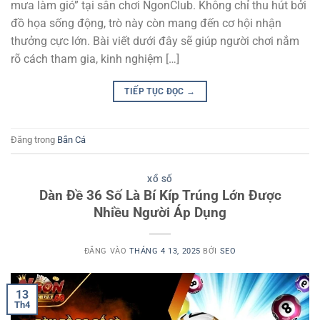
mưa làm gió” tại sân chơi NgonClub. Không chỉ thu hút bởi
đồ họa sống động, trò này còn mang đến cơ hội nhận
thưởng cực lớn. Bài viết dưới đây sẽ giúp người chơi nắm
rõ cách tham gia, kinh nghiệm […]
TIẾP TỤC ĐỌC
→
Đăng trong
Bắn Cá
XỔ SỐ
Dàn Đề 36 Số Là Bí Kíp Trúng Lớn Được
Nhiều Người Áp Dụng
ĐĂNG VÀO
THÁNG 4 13, 2025
BỞI
SEO
13
Th4