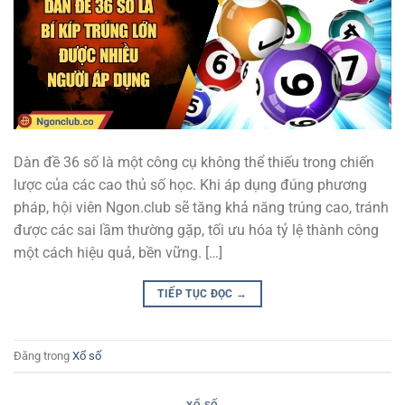
Dàn đề 36 số là một công cụ không thể thiếu trong chiến
lược của các cao thủ số học. Khi áp dụng đúng phương
pháp, hội viên Ngon.club sẽ tăng khả năng trúng cao, tránh
được các sai lầm thường gặp, tối ưu hóa tỷ lệ thành công
một cách hiệu quả, bền vững. […]
TIẾP TỤC ĐỌC
→
Đăng trong
Xổ số