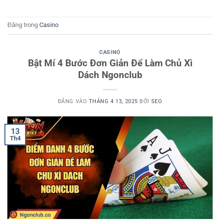
Đăng trong
Casino
CASINO
Bật Mí 4 Bước Đơn Giản Để Làm Chủ Xì
Dách Ngonclub
ĐĂNG VÀO
THÁNG 4 13, 2025
BỞI
SEO
13
Th4