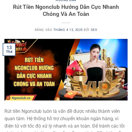
HƯỚNG DẪN
Rút Tiền Ngonclub Hướng Dẫn Cực Nhanh
Chóng Và An Toàn
ĐĂNG VÀO
THÁNG 4 13, 2025
BỞI
SEO
13
Th4
Rút tiền Ngonclub luôn là vấn đề được nhiều thành viên
quan tâm. Hệ thống hỗ trợ chuyển khoản ngân hàng, ví
điện tử với tốc độ xử lý nhanh và an toàn. Để tránh các lỗi