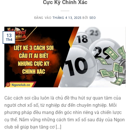
Cực Kỳ Chính Xác
ĐĂNG VÀO
THÁNG 4 13, 2025
BỞI
SEO
13
Th4
Các cách soi cầu luôn là chủ đề thu hút sự quan tâm của
người chơi xổ số, từ nghiệp dư đến chuyên nghiệp. Mỗi
phương pháp đều mang đến góc nhìn riêng và chiến lược
cụ thể. Nắm vững những cách tìm xổ số sau đây của Ngon
club sẽ giúp bạn tăng cơ […]