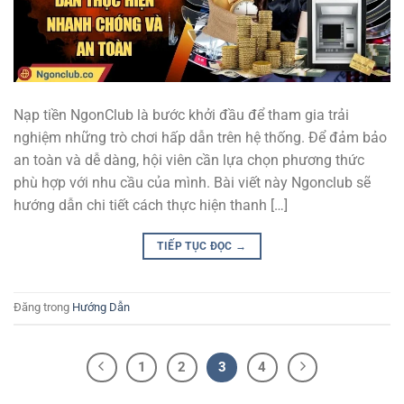
Nạp tiền NgonClub là bước khởi đầu để tham gia trải
nghiệm những trò chơi hấp dẫn trên hệ thống. Để đảm bảo
an toàn và dễ dàng, hội viên cần lựa chọn phương thức
phù hợp với nhu cầu của mình. Bài viết này Ngonclub sẽ
hướng dẫn chi tiết cách thực hiện thanh […]
TIẾP TỤC ĐỌC
→
Đăng trong
Hướng Dẫn
1
2
3
4