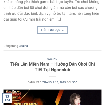
khách hàng yêu thích game bài trực tuyến. Trò chơi không
chỉ hấp dẫn bởi lối chơi đơn giản mà còn bởi các chương
trình ưu đãi đặc biệt, dịch vụ hỗ trợ tận tâm, nền tảng hiện
đại giúp tối ưu mọi trải nghiệm. […]
TIẾP TỤC ĐỌC
→
Đăng trong
Casino
CASINO
Tiến Lên Miền Nam – Hướng Dẫn Chơi Chi
Tiết Tại Ngonclub
ĐĂNG VÀO
THÁNG 4 13, 2025
BỞI
SEO
13
Th4