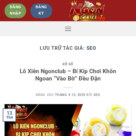
Bỏ
ĐĂNG
ĐĂNG
qua
NHẬP
KÝ
nội
dung
LƯU TRỮ TÁC GIẢ:
SEO
XỔ SỐ
Lô Xiên Ngonclub – Bí Kíp Chơi Khôn
Ngoan “Vào Bờ” Đều Đặn
ĐĂNG VÀO
THÁNG 4 13, 2025
BỞI
SEO
13
Th4