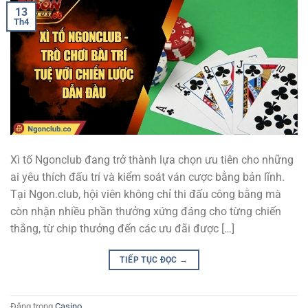
13
Th4
Xì tố Ngonclub đang trở thành lựa chọn ưu tiên cho những
ai yêu thích đấu trí và kiểm soát ván cược bằng bản lĩnh.
Tại Ngon.club, hội viên không chỉ thi đấu công bằng mà
còn nhận nhiều phần thưởng xứng đáng cho từng chiến
thắng, từ chip thưởng đến các ưu đãi được […]
TIẾP TỤC ĐỌC
→
Đăng trong
Casino