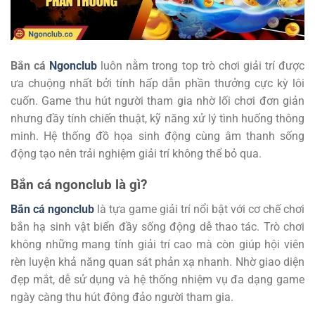
Bắn cá
Ngonclub
luôn nằm trong top trò chơi giải trí được
ưa chuộng nhất bởi tính hấp dẫn phần thưởng cực kỳ lôi
cuốn. Game thu hút người tham gia nhờ lối chơi đơn giản
nhưng đầy tính chiến thuật, kỹ năng xử lý tình huống thông
minh. Hệ thống đồ họa sinh động cùng âm thanh sống
động tạo nên trải nghiệm giải trí không thể bỏ qua.
Bắn cá ngonclub là gì?
Bắn cá ngonclub
là tựa game giải trí nổi bật với cơ chế chơi
bắn hạ sinh vật biển đầy sống động dễ thao tác. Trò chơi
không những mang tính giải trí cao mà còn giúp hội viên
rèn luyện khả năng quan sát phản xạ nhanh. Nhờ giao diện
đẹp mắt, dễ sử dụng và hệ thống nhiệm vụ đa dạng game
ngày càng thu hút đông đảo người tham gia.