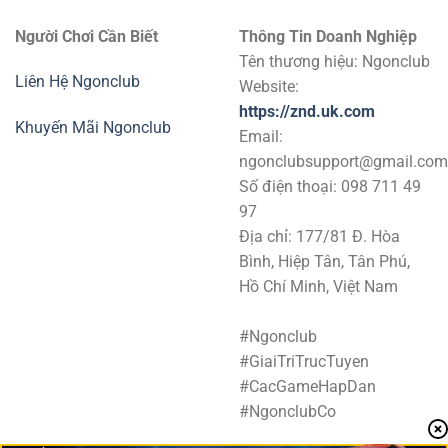
Người Chơi Cần Biết
Thông Tin Doanh Nghiệp
Tên thương hiệu: Ngonclub
Liên Hệ Ngonclub
Website:
https://znd.uk.com
Khuyến Mãi Ngonclub
Email:
ngonclubsupport@gmail.com
Số điện thoại: 098 711 49
97
Địa chỉ: 177/81 Đ. Hòa
Bình, Hiệp Tân, Tân Phú,
Hồ Chí Minh, Việt Nam
#Ngonclub
#GiaiTriTrucTuyen
#CacGameHapDan
#NgonclubCo