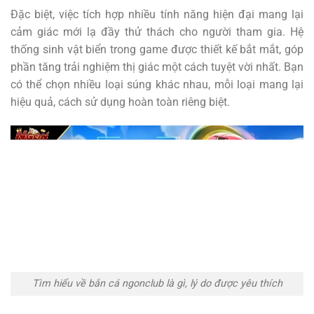
Đặc biệt, việc tích hợp nhiều tính năng hiện đại mang lại
cảm giác mới lạ đầy thử thách cho người tham gia. Hệ
thống sinh vật biển trong game được thiết kế bắt mắt, góp
phần tăng trải nghiệm thị giác một cách tuyệt vời nhất. Bạn
có thể chọn nhiều loại súng khác nhau, mỗi loại mang lại
hiệu quả, cách sử dụng hoàn toàn riêng biệt.
Tìm hiểu về bắn cá ngonclub là gì, lý do được yêu thích