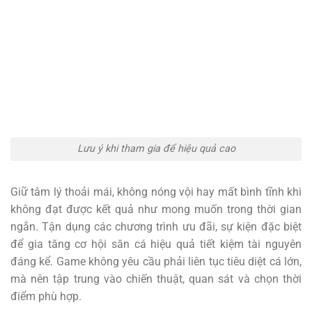
Lưu ý khi tham gia để hiệu quả cao
Giữ tâm lý thoải mái, không nóng vội hay mất bình tĩnh khi
không đạt được kết quả như mong muốn trong thời gian
ngắn. Tận dụng các chương trình ưu đãi, sự kiện đặc biệt
để gia tăng cơ hội săn cá hiệu quả tiết kiệm tài nguyên
đáng kể. Game không yêu cầu phải liên tục tiêu diệt cá lớn,
mà nên tập trung vào chiến thuật, quan sát và chọn thời
điểm phù hợp.