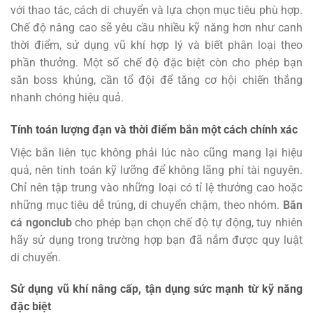
với thao tác, cách di chuyển và lựa chọn mục tiêu phù hợp.
Chế độ nâng cao sẽ yêu cầu nhiều kỹ năng hơn như canh
thời điểm, sử dụng vũ khí hợp lý và biết phân loại theo
phần thưởng. Một số chế độ đặc biệt còn cho phép bạn
săn boss khủng, cần tổ đội để tăng cơ hội chiến thắng
nhanh chóng hiệu quả.
Tính toán lượng đạn và thời điểm bắn một cách chính xác
Việc bắn liên tục không phải lúc nào cũng mang lại hiệu
quả, nên tính toán kỹ lưỡng để không lãng phí tài nguyên.
Chỉ nên tập trung vào những loại có tỉ lệ thưởng cao hoặc
những mục tiêu dễ trúng, di chuyển chậm, theo nhóm.
Bắn
cá ngonclub
cho phép bạn chọn chế độ tự động, tuy nhiên
hãy sử dụng trong trường hợp bạn đã nắm được quy luật
di chuyển.
Sử dụng vũ khí nâng cấp, tận dụng sức mạnh từ kỹ năng
đặc biệt